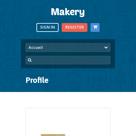
SIGN IN
REGISTER
Accueil
Profile