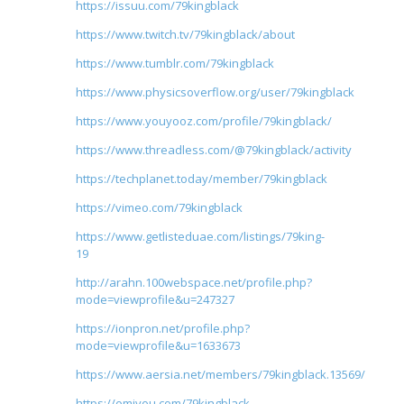
https://issuu.com/79kingblack
https://www.twitch.tv/79kingblack/about
https://www.tumblr.com/79kingblack
https://www.physicsoverflow.org/user/79kingblack
https://www.youyooz.com/profile/79kingblack/
https://www.threadless.com/@79kingblack/activity
https://techplanet.today/member/79kingblack
https://vimeo.com/79kingblack
https://www.getlisteduae.com/listings/79king-
19
http://arahn.100webspace.net/profile.php?
mode=viewprofile&u=247327
https://ionpron.net/profile.php?
mode=viewprofile&u=1633673
https://www.aersia.net/members/79kingblack.13569/
https://omiyou.com/79kingblack