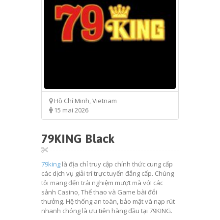
Hồ Chí Minh, Vietnam
15 mai 2026
79KING Black
79king
là địa chỉ truy cập chính thức cung cấp
các dịch vụ giải trí trực tuyến đẳng cấp. Chúng
tôi mang đến trải nghiệm mượt mà với các
sảnh Casino, Thể thao và Game bài đổi
thưởng. Hệ thống an toàn, bảo mật và nạp rút
nhanh chóng là ưu tiên hàng đầu tại 79KING.