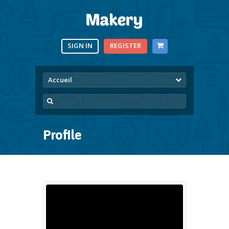
SIGN IN
REGISTER
Accueil
Profile