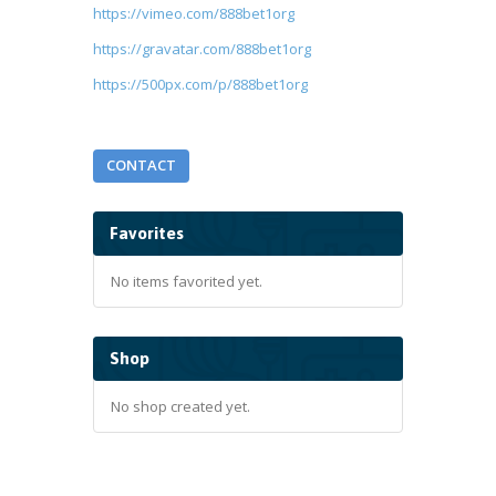
https://vimeo.com/888bet1org
https://gravatar.com/888bet1org
https://500px.com/p/888bet1org
CONTACT
Favorites
No items favorited yet.
Shop
No shop created yet.