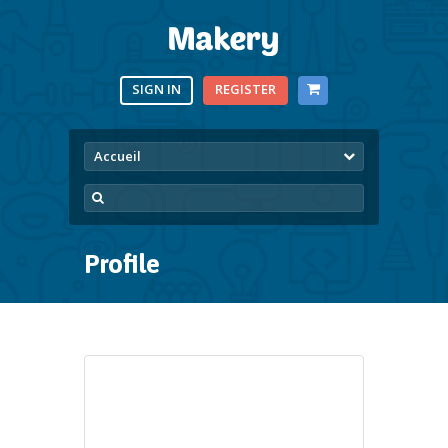
SIGN IN
REGISTER
Accueil
Profile