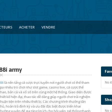
CTEURS
ACHETER
VENDRE
88i army
Fav
No i
88i
là nền tảng cá cược trực tuyến nơi người chơi có thể tham
gia nhiều trò chơi như slot game, casino live, cá cược thể
thao, bắn cá và xổ số trên cùng một hệ thống. Giao diện được
thiết kế hiện đại, thao tác dễ dàng giúp người chơi trải nghiệm
Sho
thuận tiện trên nhiều thiết bị. Các chương trình thưởng tân
thủ, hoàn trả định kỳ và ưu đãi đặc biệt được triển khai
No s
thường xuyên để gia tăng lợi ích cho hội viên. Hệ thống thanh