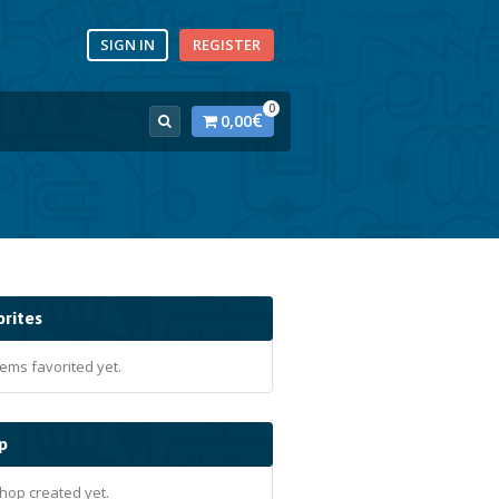
SIGN IN
REGISTER
0
€
0,00
orites
tems favorited yet.
p
hop created yet.