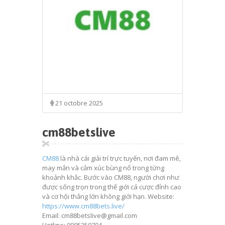
21 octobre 2025
cm88betslive
CM88
là nhà cái giải trí trực tuyến, nơi đam mê,
may mắn và cảm xúc bùng nổ trong từng
khoảnh khắc. Bước vào CM88, người chơi như
được sống trọn trong thế giới cá cược đỉnh cao
và cơ hội thắng lớn không giới hạn. Website:
https://www.cm88bets.live/
Email: cm88betslive@gmail.com