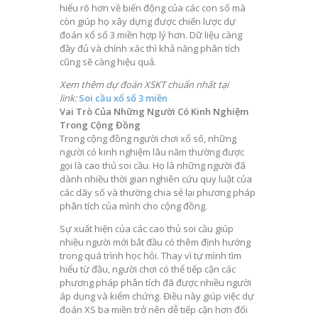
hiểu rõ hơn về biến động của các con số mà
còn giúp họ xây dựng được chiến lược dự
đoán xổ số 3 miền hợp lý hơn. Dữ liệu càng
đầy đủ và chính xác thì khả năng phân tích
cũng sẽ càng hiệu quả.
Xem thêm dự đoán XSKT chuẩn nhất tại
link:
Soi cầu xổ số 3 miền
Vai Trò Của Những Người Có Kinh Nghiệm
Trong Cộng Đồng
Trong cộng đồng người chơi xổ số, những
người có kinh nghiệm lâu năm thường được
gọi là cao thủ soi cầu. Họ là những người đã
dành nhiều thời gian nghiên cứu quy luật của
các dãy số và thường chia sẻ lại phương pháp
phân tích của mình cho cộng đồng.
Sự xuất hiện của các cao thủ soi cầu giúp
nhiều người mới bắt đầu có thêm định hướng
trong quá trình học hỏi. Thay vì tự mình tìm
hiểu từ đầu, người chơi có thể tiếp cận các
phương pháp phân tích đã được nhiều người
áp dụng và kiểm chứng. Điều này giúp việc dự
đoán XS ba miền trở nên dễ tiếp cận hơn đối