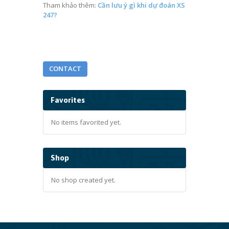
Tham khảo thêm:
Cần lưu ý gì khi dự đoán XS
247?
CONTACT
Favorites
No items favorited yet.
Shop
No shop created yet.