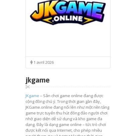
1 avril 2026
jkgame
JKgame
– Sân chơi game online đang được
cộng đồng chú ý. Trong thời gian gần đây,
JKGame.online đang nổi lên như một nền tảng
game trực tuyến thu hút đông đảo người chơi
nhờ giao diện dễ sử dụng và kho game đa
dạng. Đây là dạng game online – tức trò chơi
được kết nối qua Internet, cho phép nhiều