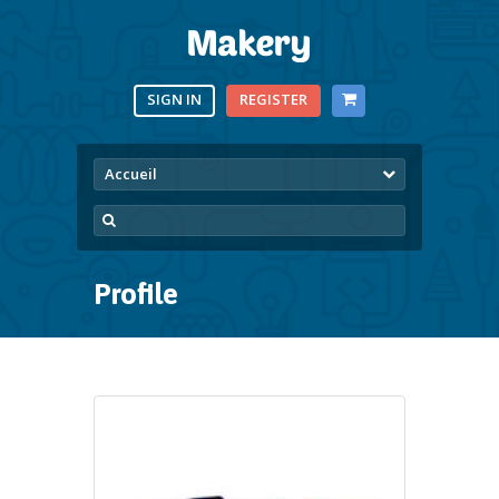
SIGN IN
REGISTER
Accueil
Profile