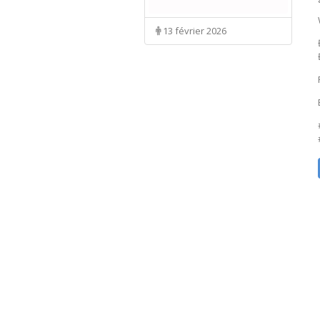
13 février 2026