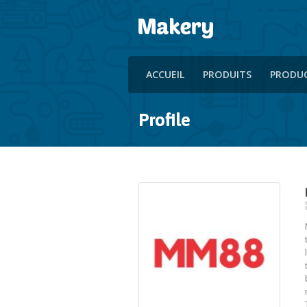
ACCUEIL
PRODUITS
PRODU
Profile