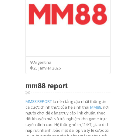
Argentina
25 janvier 2026
mm88 report
MM88 REPORT
là nền tảng cập nhật thông tin
cá cược chính thức của hệ sinh thái
MM88
, nơi
người chơi dễ dàng truy cập link chuẩn, theo
dõi khuyến mãi và trải nghiệm kho game trực
tuyến đỉnh cao. Hệ thống hỗ trợ 24/7, giao dịch
nạp rút nhanh, bảo mật đa lớp và tỷ lệ cược tối