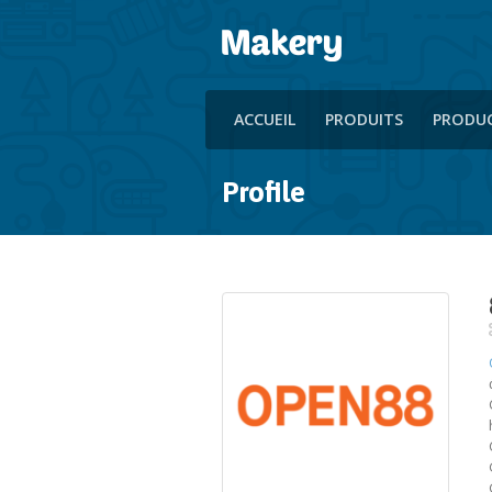
ACCUEIL
PRODUITS
PRODU
Profile