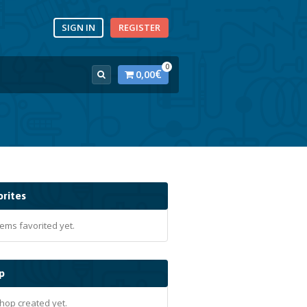
SIGN IN
REGISTER
0
€
0,00
orites
tems favorited yet.
p
hop created yet.