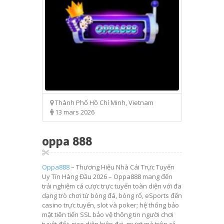
Thành Phố Hồ Chí Minh, Vietnam
13 mars 2026
oppa 888
Oppa888
– Thương Hiệu Nhà Cái Trực Tuyến
Uy Tín Hàng Đầu 2026 – Oppa888 mang đến
trải nghiệm cá cược trực tuyến toàn diện với đa
dạng trò chơi từ bóng đá, bóng rổ, eSports đến
casino trực tuyến, slot và poker; hệ thống bảo
mật tiên tiến SSL bảo vệ thông tin người chơi