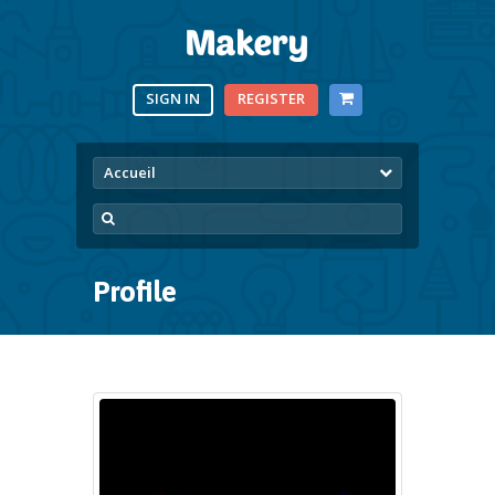
SIGN IN
REGISTER
Accueil
Profile