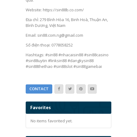
quả.
Website: https://sin88b.co.com/
Địa chỉ: 279 Bình Hòa 16, Binh Hoà, Thuận An,
Bình Dương, Việt Nam
Email: sin88.com.ng@gmail.com
Số điện thoại: 0778058252
Hashtags: #sin88 #nhacaisin88 #sin88casino
#sin88uytin #linksin88 #dangkysin88
#sin88thethao #sin88slot #sin88gamebai
CONTACT
Favorites
No items favorited yet.