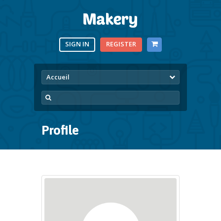
SIGN IN
REGISTER
Accueil
Profile