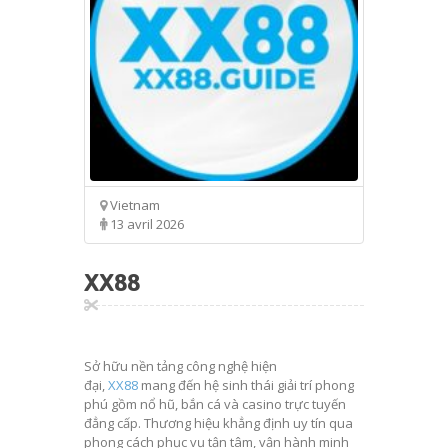
Vietnam
13 avril 2026
XX88
Sở hữu nền tảng công nghệ hiện
đại,
XX88
mang đến hệ sinh thái giải trí phong
phú gồm nổ hũ, bắn cá và casino trực tuyến
đẳng cấp. Thương hiệu khẳng định uy tín qua
phong cách phục vụ tận tâm, vận hành minh