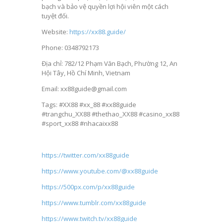
bạch và bảo vệ quyền lợi hội viên một cách
tuyệt đối.
Website:
https://xx88.guide/
Phone: 0348792173
Địa chỉ: 782/12 Phạm Văn Bạch, Phường 12, An
Hội Tây, Hồ Chí Minh, Vietnam
Email: xx88guide@gmail.com
Tags: #XX88 #xx_88 #xx88guide
#trangchu_XX88 #thethao_XX88 #casino_xx88
#sport_xx88 #nhacaixx88
https://twitter.com/xx88guide
https://www.youtube.com/@xx88guide
https://500px.com/p/xx88guide
https://www.tumblr.com/xx88guide
https://www.twitch.tv/xx88guide