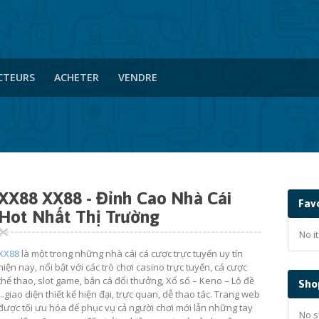
CTEURS
ACHETER
VENDRE
XX88 XX88 - Đỉnh Cao Nhà Cái
Fav
Hot Nhất Thị Trường
No i
XX88
là một trong những nhà cái cá cược trực tuyến uy tín
hiện nay, nổi bật với các trò chơi casino trực tuyến, cá cược
thể thao, slot game, bắn cá đổi thưởng, Xổ số – Keno – Lô đề
Sho
...giao diện thiết kế hiện đại, trực quan, dễ thao tác. Trang web
được tối ưu hóa để phục vụ cả người chơi mới lẫn những tay
No s