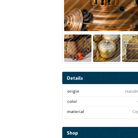
Details
origin
Hand
color
material
Co
Shop