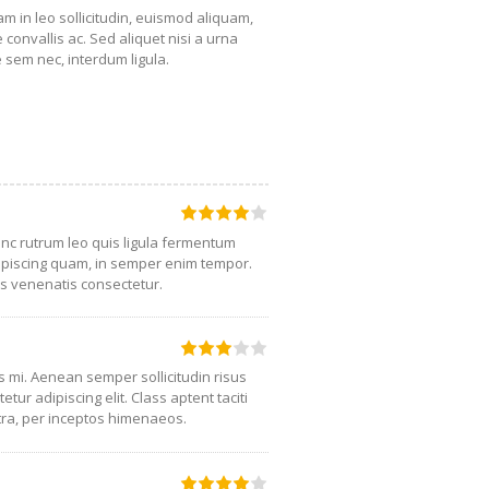
lam in leo sollicitudin, euismod aliquam,
 convallis ac. Sed aliquet nisi a urna
ae sem nec, interdum ligula.
Nunc rutrum leo quis ligula fermentum
piscing quam, in semper enim tempor.
us venenatis consectetur.
s mi. Aenean semper sollicitudin risus
ur adipiscing elit. Class aptent taciti
tra, per inceptos himenaeos.