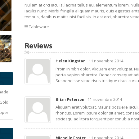
Nullam at orci iaculis, lacinia tellus eu, elementum lorem. Nul
iaculis nunc. Morbi fringilla aliquam mauris, quis egestas ante
tempus, dapibus mattis nisi facilisis. In est orci, pharetra vit
Tableware
Reviews
11 novembre 2014
Helen Kingston
Proin in nibh dolor. Aliquam erat volutpat. 
porta sapien pharetra. Donec consequat adi
Suspendisse vitae risus tristique risus curs
made
11 novembre 2014
Brian Peterson
Gold
Aliquam erat volutpat. Mauris posuere iaculi
pper
rhoncus. Lorem ipsum dolor sit amet, consectet
sociosqu ad litora torquent per conubia nos
11 novembre 2014
Michelle Foster