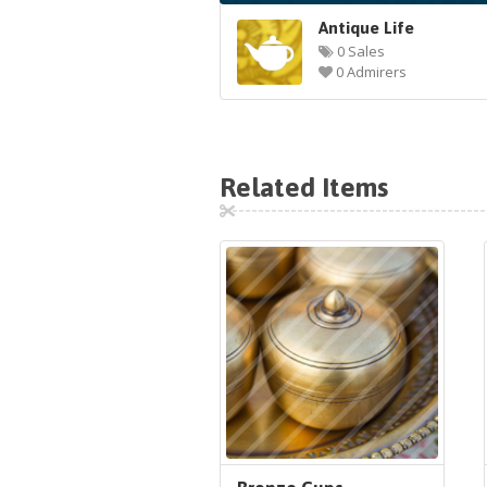
Antique Life
0 Sales
0 Admirers
Related Items