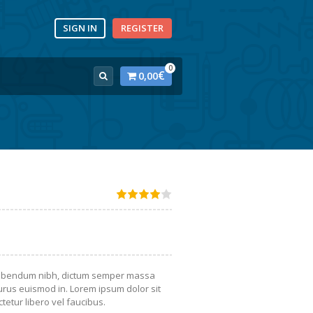
SIGN IN
REGISTER
0
€
0,00
 bibendum nibh, dictum semper massa
urus euismod in. Lorem ipsum dolor sit
tetur libero vel faucibus.