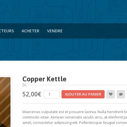
CTEURS
ACHETER
VENDRE
Copper Kettle
52,00
€
AJOUTER AU PANIER
Maecenas vulputate est et posuere lacinia. Nulla hendrerit
commodo vitae. Aenean venenatis iaculis arcu, at eleifend p
amet, consectetur adipiscing elit. Pellentesque feugiat consec