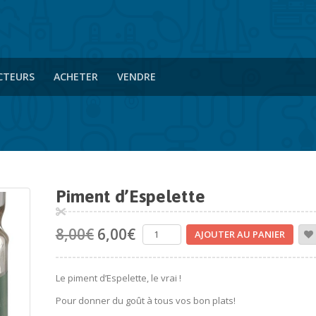
CTEURS
ACHETER
VENDRE
Piment d’Espelette
8,00
€
6,00
€
AJOUTER AU PANIER
Le piment d’Espelette, le vrai !
Pour donner du goût à tous vos bon plats!