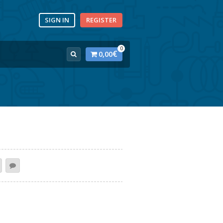
SIGN IN
REGISTER
0
€
0,00