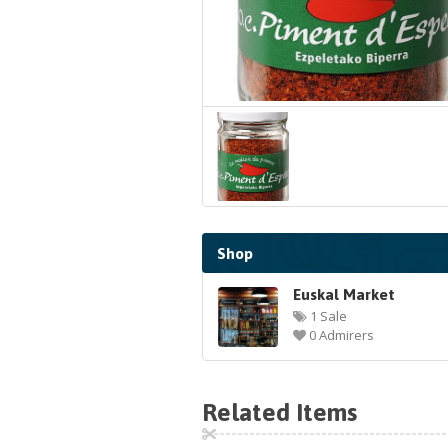
Shop
Euskal Market
1 Sale
0 Admirers
Related Items