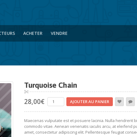
CTEURS
ACHETER
VENDRE
Turquoise Chain
28,00
€
AJOUTER AU PANIER
Maecenas vulputate est et posuere lacinia. Nulla hendrerit
commodo vitae. Aenean venenatis iaculis arcu, at eleifend p
amet, consectetur adipiscing elit. Pellentesque feugiat consec