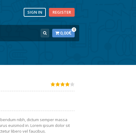
SIGN IN
REGISTER
0
€
0,00
 bibendum nibh, dictum semper massa
urus euismod in. Lorem ipsum dolor sit
tetur libero vel faucibus.