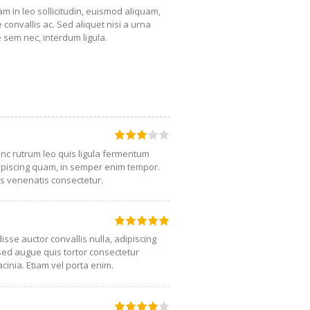
lam in leo sollicitudin, euismod aliquam,
 convallis ac. Sed aliquet nisi a urna
ae sem nec, interdum ligula.
Nunc rutrum leo quis ligula fermentum
piscing quam, in semper enim tempor.
us venenatis consectetur.
se auctor convallis nulla, adipiscing
sed augue quis tortor consectetur
acinia. Etiam vel porta enim.