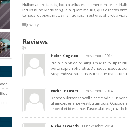
Nullam at orci iaculis, lacinia tellus eu, elementum lorem. Nul
iaculis nunc. Morbi fringilla aliquam mauris, quis egestas ante
tempus, dapibus mattis nisi facilisis. In est orci, pharetra vit
Jewelry
Reviews
11 novembre 2014
Helen Kingston
Proin in nibh dolor. Aliquam erat volutpat. 
porta sapien pharetra. Donec consequat adi
Suspendisse vitae risus tristique risus curs
made
11 novembre 2014
Michelle Foster
Blue
Donec pulvinar convallis commodo. Suspendis
oise
ullamcorper ante vestibulum quis. Quisque 
imperdiet id eu ante. Fusce ultrices gravida l
11 novembre 2014
Nicholas Woods