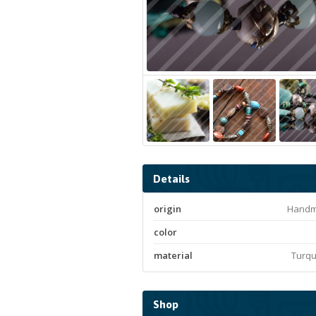
Details
origin
Hand
color
material
Turqu
Shop