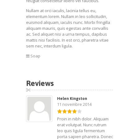
feugiat consectetur libero vel faucibus.
Nullam at orci iaculis, lacinia tellus eu,
elementum lorem. Nullam in leo sollicitudin,
euismod aliquam, iaculis nunc. Morbi fringilla
aliquam mauris, quis egestas ante convallis
ac. Sed aliquet nisi a urna tempus, dapibus
mattis nisi facilisis. In est orci, pharetra vitae
sem nec, interdum ligula.
Soap
Reviews
Helen Kingston
11 novembre 2014
Proin in nibh dolor. Aliquam
erat volutpat. Nunc rutrum
leo quis ligula fermentum
porta sapien pharetra. Donec