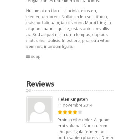
feugiat consectetur libero vel faucibus.
Nullam at orci iaculis, lacinia tellus eu,
elementum lorem. Nullam in leo sollicitudin,
euismod aliquam, iaculis nunc. Morbi fringilla
aliquam mauris, quis egestas ante convallis
ac. Sed aliquet nisi a urna tempus, dapibus
mattis nisi facilisis. In est orci, pharetra vitae
sem nec, interdum ligula.
Soap
Reviews
Helen Kingston
11 novembre 2014
Proin in nibh dolor. Aliquam
erat volutpat. Nunc rutrum
leo quis ligula fermentum
porta sapien pharetra. Donec