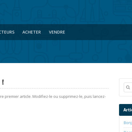
CTEURS
ACHETER
VENDRE
 !
 premier article. Modifiez-le ou supprimez-le, puis lancez-
Arti
Bonj