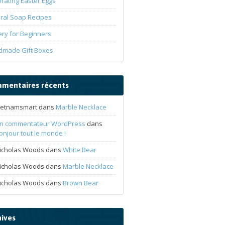
rating Easter Eggs
ral Soap Recipes
ery for Beginners
dmade Gift Boxes
mentaires récents
ietnamsmart
dans
Marble Necklace
n commentateur WordPress
dans
onjour tout le monde !
icholas Woods
dans
White Bear
icholas Woods
dans
Marble Necklace
icholas Woods
dans
Brown Bear
hives