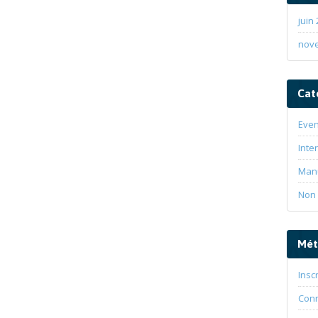
juin
nov
Cat
Even
Inte
Man
Non 
Mét
Insc
Con