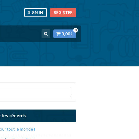
SIGN IN
REGISTER
0
€
0,00
cles récents
our tout le monde !