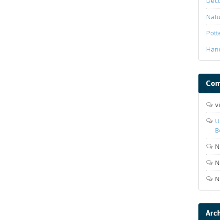
Deco
Natu
Pott
Han
Com
v
U
B
N
N
N
Arc