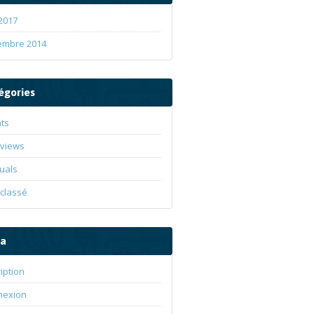
 2017
embre 2014
égories
ts
rviews
uals
classé
a
ription
nexion