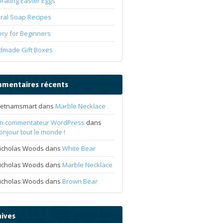
rating Easter Eggs
ral Soap Recipes
ery for Beginners
dmade Gift Boxes
mentaires récents
ietnamsmart
dans
Marble Necklace
n commentateur WordPress
dans
onjour tout le monde !
icholas Woods
dans
White Bear
icholas Woods
dans
Marble Necklace
icholas Woods
dans
Brown Bear
hives