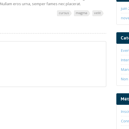
t. Nullam eros urna, semper fames nec placerat.
juin
cursus
magma
velit
nov
Cat
Even
Inte
Man
Non 
Mét
Insc
Con