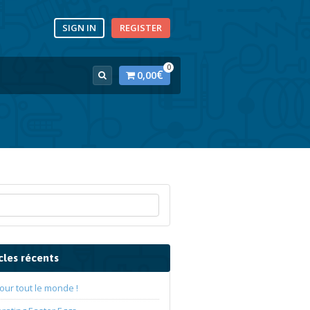
SIGN IN
REGISTER
0
€
0,00
cles récents
our tout le monde !