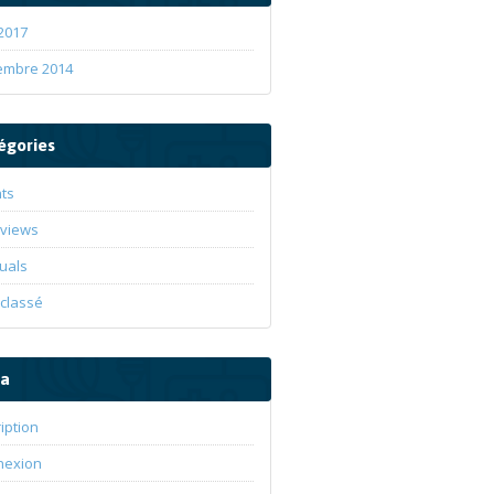
 2017
embre 2014
égories
ts
rviews
uals
classé
a
ription
nexion