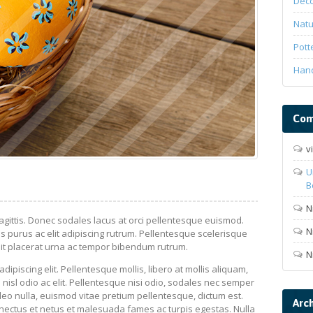
Deco
Natu
Pott
Han
Com
v
U
B
N
gittis. Donec sodales lacus at orci pellentesque euismod.
N
 purus ac elit adipiscing rutrum. Pellentesque scelerisque
it placerat urna ac tempor bibendum rutrum.
N
ipiscing elit. Pellentesque mollis, libero at mollis aliquam,
nisl odio ac elit. Pellentesque nisi odio, sodales nec semper
eo nulla, euismod vitae pretium pellentesque, dictum est.
Arc
enectus et netus et malesuada fames ac turpis egestas. Nulla